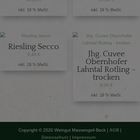
inkl. 19 % MwSt.
inkl. 19 % MwSt.
Riesling Secco
Jhg. Cuvee
8,40
€
Obernhofer
inkl. 19 % MwSt.
Lahntal Rotling –
trocken
8,00
€
inkl. 19 % MwSt.
Copyright © 2020 Weingut Massengeil-Beck |
AGB
|
Datenschutz
|
Impressum