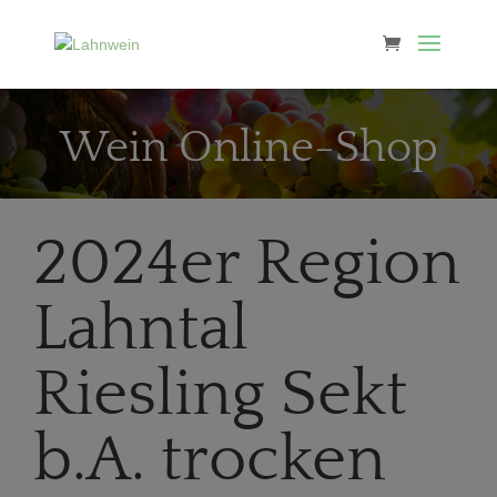
Wein Online-Shop
2024er Region
Lahntal
Riesling Sekt
b.A. trocken