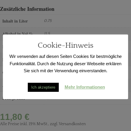
Zusätzliche Information
Inhalt in Liter
0.75
Alkohol in Vol.%
11,5
Cookie-Hinweis
Restzucker in g/L
17,9
Wir verwenden auf diesen Seiten Cookies für bestmögliche
Rebsorte
Riesling
Funktionalität. Durch die Nutzung dieser Webseite erklären
Sie sich mit der Verwendung einverstanden.
Geschmack
trocken
Allergenhinweis
enthält Sulfite
Mehr Informationen
Ich akzeptiere
Preis je Liter
16,67 €
11,80
€
Alle Preise inkl. 19% MwSt., zzgl. Versandkosten