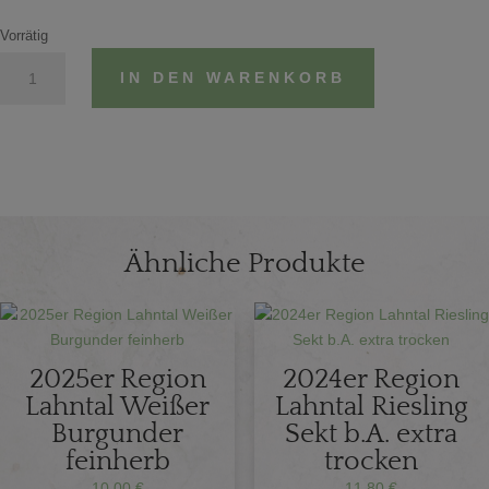
Vorrätig
2024er
IN DEN WARENKORB
Region
Lahntal
Riesling
Sekt
b.A.
trocken
Menge
Ähnliche Produkte
2025er Region
2024er Region
Lahntal Weißer
Lahntal Riesling
Burgunder
Sekt b.A. extra
feinherb
trocken
10,00
€
11,80
€